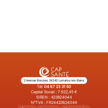
renforcer les bonnes pratiques en matière
de confidentialité.
Lire l'article
3/5/2026
2 Avenue Boissier, 34240 Lamalou-les-Bains
Tél:
04 67 23 31 50
Capital Social : 7 622,45 €
SIREN : 423824044
N°TVA : FR24423824044