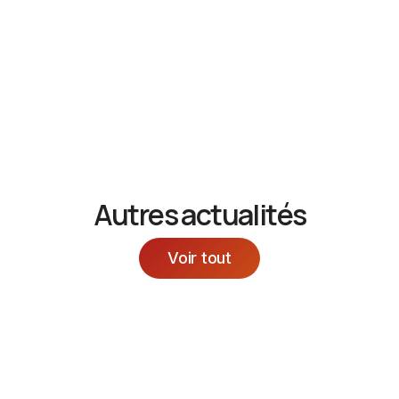
écoute, implication et humanité lors de cet atelier, qui
s’inscrit pleinement dans la mission du Colombier :
prendre soin avec compétence, mais aussi avec cœur.
Autres actualités
Voir tout