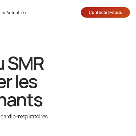
ion
Actualités
Contactez-nous
au SMR
r les
nants
cardio-respiratoires