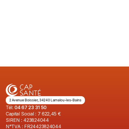
santé et rencontrer les candidats du territoire.
Lire l'article
3/5/2026
2 Avenue Boissier, 34240 Lamalou-les-Bains
Tél:
04 67 23 31 50
Capital Social : 7 622,45 €
SIREN : 423824044
N°TVA : FR24423824044