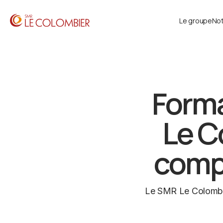
Le groupe
Not
Forma
Le C
comp
Le SMR Le Colombier