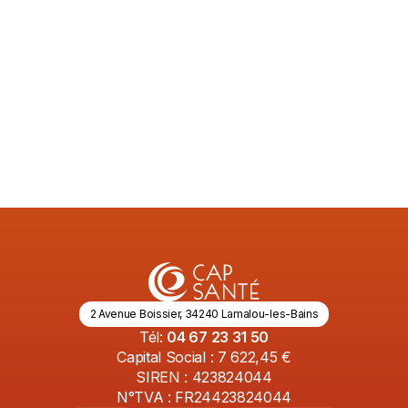
renforcer les bonnes pratiques en matière
de confidentialité.
Lire l'article
3/5/2026
2 Avenue Boissier, 34240 Lamalou-les-Bains
Tél:
04 67 23 31 50
Capital Social : 7 622,45 €
SIREN : 423824044
N°TVA : FR24423824044